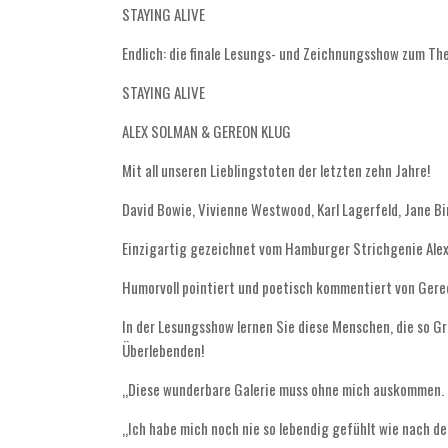
STAYING ALIVE
Endlich: die finale Lesungs- und Zeichnungsshow zum Th
STAYING ALIVE
ALEX SOLMAN & GEREON KLUG
Mit all unseren Lieblingstoten der letzten zehn Jahre!
David Bowie, Vivienne Westwood, Karl Lagerfeld, Jane B
Einzigartig gezeichnet vom Hamburger Strichgenie Alex 
Humorvoll pointiert und poetisch kommentiert von Gereo
In der Lesungsshow lernen Sie diese Menschen, die so Gro
Überlebenden!
„Diese wunderbare Galerie muss ohne mich auskommen. S
„Ich habe mich noch nie so lebendig gefühlt wie nach 