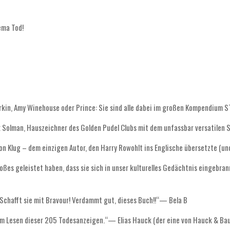
ema Tod!
irkin, Amy Winehouse oder Prince: Sie sind alle dabei im großen Kompendium S
Solman, Hauszeichner des Golden Pudel Clubs mit dem unfassbar versatilen St
n Klug – dem einzigen Autor, den Harry Rowohlt ins Englische übersetzte (un
ßes geleistet haben, dass sie sich in unser kulturelles Gedächtnis eingebrannt
chafft sie mit Bravour! Verdammt gut, dieses Buch!!“— Bela B
dem Lesen dieser 205 Todesanzeigen.“— Elias Hauck (der eine von Hauck & Bau